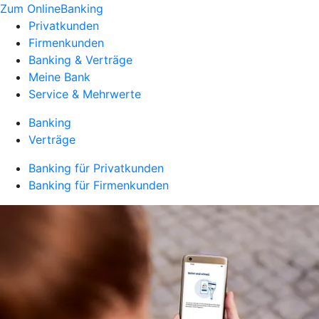
Zum OnlineBanking
Privatkunden
Firmenkunden
Banking & Verträge
Meine Bank
Service & Mehrwerte
Banking
Verträge
Banking für Privatkunden
Banking für Firmenkunden